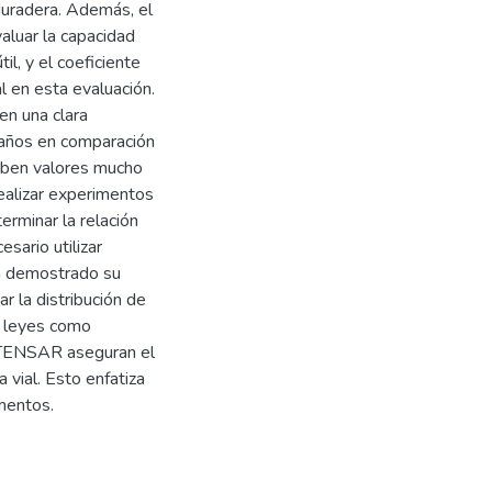
duradera. Además, el
valuar la capacidad
l, y el coeficiente
l en esta evaluación.
en una clara
 daños en comparación
hiben valores mucho
ealizar experimentos
erminar la relación
sario utilizar
an demostrado su
r la distribución de
e leyes como
 TENSAR aseguran el
 vial. Esto enfatiza
imentos.