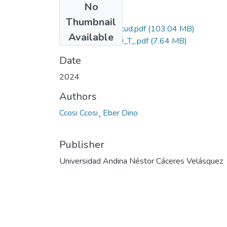
No
Files
Thumbnail
Grado de Similitud.pdf
(103.04 MB)
Available
T036_73818590_T_.pdf
(7.64 MB)
Date
2024
Authors
Ccosi Ccosi¸ Eber Dino
Publisher
Universidad Andina Néstor Cáceres Velásquez