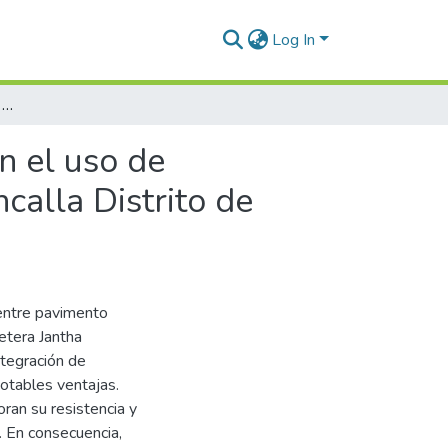
Log In
Análisis comparativo entre pavimentos flexibles con el uso de geomallas multiaxiales en la Carretera Jantha Huencalla Distrito de Plateria
n el uso de
calla Distrito de
 entre pavimento
etera Jantha
ntegración de
otables ventajas.
ran su resistencia y
l. En consecuencia,