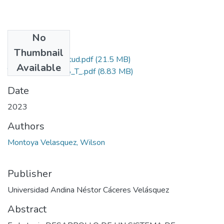
No
Files
Thumbnail
Grado de Similitud.pdf
(21.5 MB)
Available
T036_40719608_T_.pdf
(8.83 MB)
Date
2023
Authors
Montoya Velasquez, Wilson
Publisher
Universidad Andina Néstor Cáceres Velásquez
Abstract