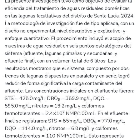
La presente investigación tuvo como objetivo de evaluar la
eficiencia del tratamiento de aguas residuales domésticas
en las lagunas facultativas del distrito de Santa Lucia, 2024.
La metodología de investigación fue de tipo aplicada, con un
diseño no experimental, nivel descriptivo y explicativo, y
enfoque cuantitativo. El procedimiento incluyó el acopio de
muestras de agua residual en seis puntos estratégicos del
sistema (afluente, lagunas primarias y secundarias, y
efluente final), con un volumen total de 6 litros. Los
resultados mostraron que el sistema, compuesto por dos
trenes de lagunas dispuestos en paralelo y en serie, logró
reducir de forma significativa la carga contaminante del
afluente. Las concentraciones iniciales en el afluente fueron:
STS = 428.0 mg/L, DBO₅ = 389.9 mg/L, DQO =
595.0 mg/L, nitratos = 13.2 mg/L y coliformes
termotolerantes = 2.4×10⁷ NMP/100 mL. En el efluente
final, se registraron: STS = 85 mg/L, DBO₅ = 77.0 mg/L,
DQO = 114.0 mg/L, nitratos = 6.8 mg/L y coliformes
termotolerantes = 110 NMP/100 mL. Esto representa