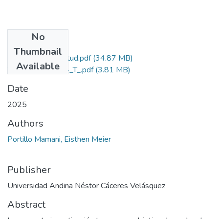
No
Files
Thumbnail
Grado de Similitud.pdf
(34.87 MB)
Available
T036_70155954_T_.pdf
(3.81 MB)
Date
2025
Authors
Portillo Mamani, Eisthen Meier
Publisher
Universidad Andina Néstor Cáceres Velásquez
Abstract