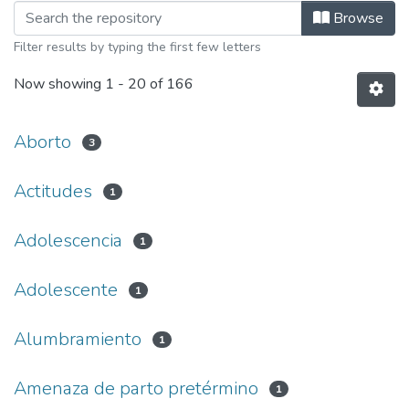
Browsing Alto Riesgo y Emergencias 
Browse
Filter results by typing the first few letters
Now showing
1 - 20 of 166
Aborto
3
Actitudes
1
Adolescencia
1
Adolescente
1
Alumbramiento
1
Amenaza de parto pretérmino
1