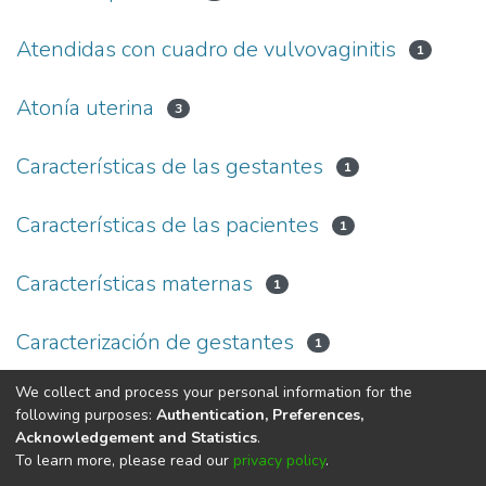
Atendidas con cuadro de vulvovaginitis
1
Atonía uterina
3
Características de las gestantes
1
Características de las pacientes
1
Características maternas
1
Caracterización de gestantes
1
We collect and process your personal information for the
(current)
«
1
2
3
4
5
...
9
»
following purposes:
Authentication, Preferences,
Acknowledgement and Statistics
.
To learn more, please read our
privacy policy
.
DSpace software
copyright © 2002-2026
LYRASIS