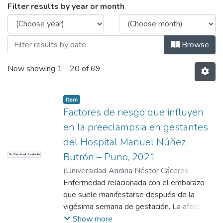
Browsing Alto Riesgo y Emergencias 
Filter results by year or month
Browse
Now showing
1 - 20 of 69
Item
Factores de riesgo que influyen
en la preeclampsia en gestantes
del Hospital Manuel Núñez
Butrón – Puno, 2021
No Thumbnail Available
(
Universidad Andina Néstor Cáceres
Velásquez
Enfermedad relacionada con el embarazo
,
2022
)
Apaza Serrano, Hilda
;
Universidad Andina Néstor Cáceres
que suele manifestarse después de la
Velásquez
vigésima semana de gestación. La afección
se caracteriza por un aumento de la presión
Show more