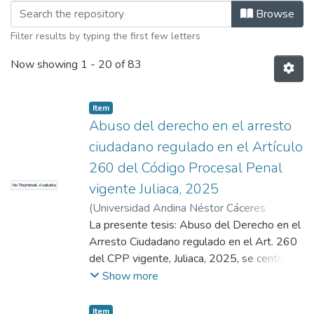
Browsing Mención en: Derecho Proces
Browse
Filter results by typing the first few letters
Now showing
1 - 20 of 83
Item
Abuso del derecho en el arresto
ciudadano regulado en el Artículo
260 del Código Procesal Penal
vigente Juliaca, 2025
No Thumbnail Available
(
Universidad Andina Néstor Cáceres
Velásquez
La presente tesis: Abuso del Derecho en el
,
2025
)
Choquechambi Mamani,
Vidal
Arresto Ciudadano regulado en el Art. 260
;
Chayña Aguilar, Luis
;
Universidad
Andina Néstor Cáceres Velásquez
del CPP vigente, Juliaca, 2025, se centra en
examinar una problemática social y jurídica
Show more
en la ciudad de Juliaca. Principalmente se
planteó como objetivo analizar la forma en
Item