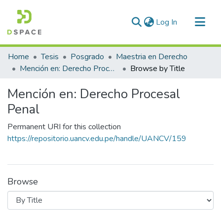
(current)
Log In
Communities & Collections
Home
Tesis
Posgrado
Maestria en Derecho
All of DSpace
Mención en: Derecho Procesal Penal
Browse by Title
Mención en: Derecho Procesal
Penal
Permanent URI for this collection
https://repositorio.uancv.edu.pe/handle/UANCV/159
Browse