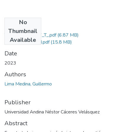
No
Files
Thumbnail
T036_45265427_T_.pdf
(6.87 MB)
Available
Grado de Similitud.pdf
(15.8 MB)
Date
2023
Authors
Lima Medina, Guillermo
Publisher
Universidad Andina Néstor Cáceres Velásquez
Abstract