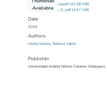
Thumbnail
Grado de Similitud.pdf
(42.08 MB)
Available
T036_42946415_D_.pdf
(4.67 MB)
Date
2024
Authors
Hacha Santos, Rebeca Sabta
Publisher
Universidad Andina Néstor Cáceres Velásquez