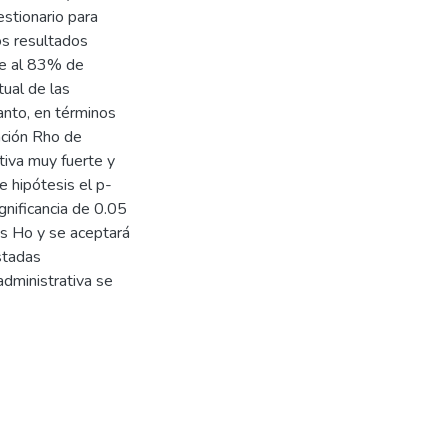
estionario para
os resultados
te al 83% de
tual de las
anto, en términos
ación Rho de
tiva muy fuerte y
 hipótesis el p-
ignificancia de 0.05
is Ho y se aceptará
stadas
dministrativa se