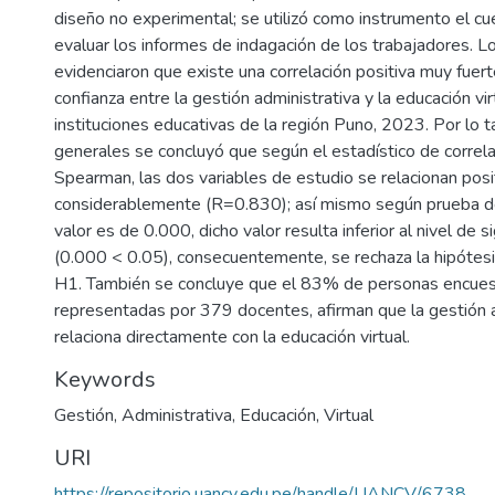
diseño no experimental; se utilizó como instrumento el cu
evaluar los informes de indagación de los trabajadores. L
evidenciaron que existe una correlación positiva muy fuer
confianza entre la gestión administrativa y la educación vir
instituciones educativas de la región Puno, 2023. Por lo t
generales se concluyó que según el estadístico de correl
Spearman, las dos variables de estudio se relacionan posi
considerablemente (R=0.830); así mismo según prueba de
valor es de 0.000, dicho valor resulta inferior al nivel de s
(0.000 < 0.05), consecuentemente, se rechaza la hipótes
H1. También se concluye que el 83% de personas encue
representadas por 379 docentes, afirman que la gestión a
relaciona directamente con la educación virtual.
Keywords
Gestión
,
Administrativa
,
Educación
,
Virtual
URI
https://repositorio.uancv.edu.pe/handle/UANCV/6738