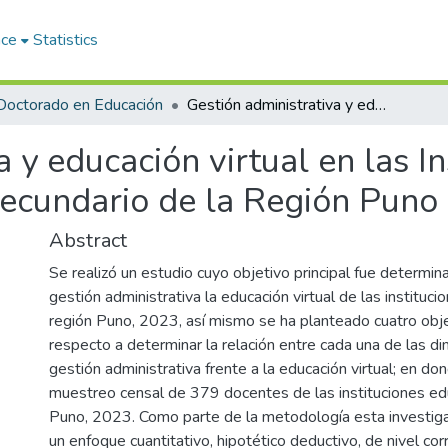
ace
Statistics
Doctorado en Educación
Gestión administrativa y educación virtual en las Instituciones Educativas de Nivel Secundario de la Región Puno 2023
 y educación virtual en las In
Secundario de la Región Puno
Abstract
Se realizó un estudio cuyo objetivo principal fue determinar
gestión administrativa la educación virtual de las instituci
región Puno, 2023, así mismo se ha planteado cuatro obje
respecto a determinar la relación entre cada una de las d
gestión administrativa frente a la educación virtual; en d
muestreo censal de 379 docentes de las instituciones edu
Puno, 2023. Como parte de la metodología esta investiga
un enfoque cuantitativo, hipotético deductivo, de nivel cor