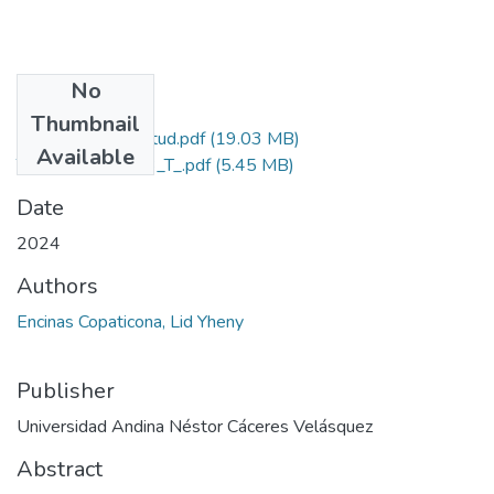
No
Files
Thumbnail
Grado de Similitud.pdf
(19.03 MB)
Available
T036_72493023_T_.pdf
(5.45 MB)
Date
2024
Authors
Encinas Copaticona, Lid Yheny
Publisher
Universidad Andina Néstor Cáceres Velásquez
Abstract