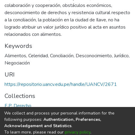
colaboración y cooperación, obstáculos económicos,
desconocimiento de derechos y resistencia cultural respecto
a la conciliación, la población en la ciudad de Ilave, no ha
logrado atribuir un valor jurídico positivo al acta en asuntos
relacionados con alimentos.
Keywords
Alimentos
,
Celeridad
,
Conciliación
,
Desconocimiento
,
Jurídico
,
Negociación
URI
https://repositorio.uancv.edu.pe/handle/UANCV/2671
Collections
E.P. Derecho
We collect and process your personal information for the
Full item page
following purposes:
Authentication, Preferences,
Acknowledgement and Statistics
.
To learn more, please read our
privacy policy
.