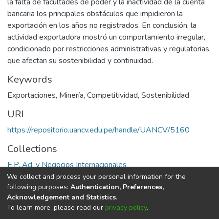
la falta de facultades de poder y la inactividad de la cuenta
bancaria los principales obstáculos que impidieron la
exportación en los años no registrados. En conclusión, la
actividad exportadora mostró un comportamiento irregular,
condicionado por restricciones administrativas y regulatorias
que afectan su sostenibilidad y continuidad.
Keywords
Exportaciones
,
Minería
,
Competitividad
,
Sostenibilidad
URI
https://repositorio.uancv.edu.pe/handle/UANCV/5160
Collections
E.P. Ad. y Negocios Internacionales
We collect and process your personal information for the
Full item page
following purposes:
Authentication, Preferences,
Acknowledgement and Statistics
.
To learn more, please read our
privacy policy
.
DSpace software
copyright © 2002-2026
LYRASIS