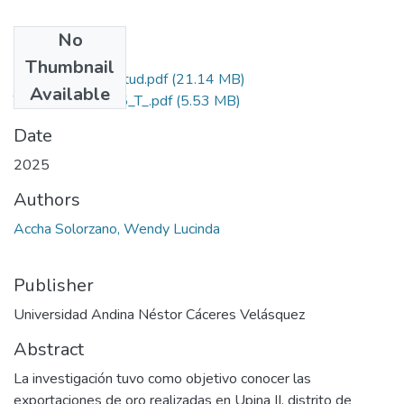
No
Files
Thumbnail
Grado de Similitud.pdf
(21.14 MB)
Available
T036_77384785_T_.pdf
(5.53 MB)
Date
2025
Authors
Accha Solorzano, Wendy Lucinda
Publisher
Universidad Andina Néstor Cáceres Velásquez
Abstract
La investigación tuvo como objetivo conocer las
exportaciones de oro realizadas en Upina II, distrito de