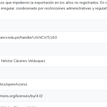
los que impidieron la exportación en los años no registrados. En 
rregular, condicionado por restricciones administrativas y regulat
io.uancv.edu.pe/handle/UANCV/5160
a Néstor Cáceres Velásquez
ntics/openAccess
mmons.org/licenses/by/4.0/