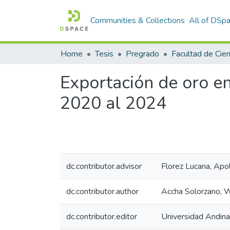
Communities & Collections
All of DSp
Home
Tesis
Pregrado
Exportación de oro en 
2020 al 2024
dc.contributor.advisor
Florez Lucana, Apol
dc.contributor.author
Accha Solorzano, 
dc.contributor.editor
Universidad Andin