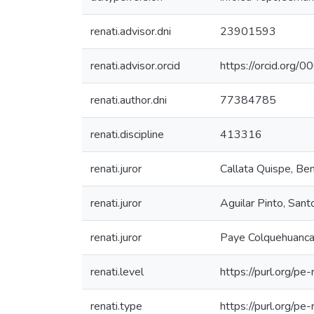
renati.advisor.dni
23901593
renati.advisor.orcid
https://orcid.or
renati.author.dni
77384785
renati.discipline
413316
renati.juror
Callata Quispe, Be
renati.juror
Aguilar Pinto, San
renati.juror
Paye Colquehuanca
renati.level
https://purl.org/pe-
renati.type
https://purl.org/pe