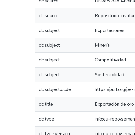
dc.source
Universidad Andin
dc.source
Repositorio Instit
dc.subject
Exportaciones
dc.subject
Minería
dc.subject
Competitividad
dc.subject
Sostenibilidad
dc.subject.ocde
https://purl.org/p
dc.title
Exportación de oro 
dc.type
info:eu-repo/seman
dc.type.version
info:eu-repo/seman