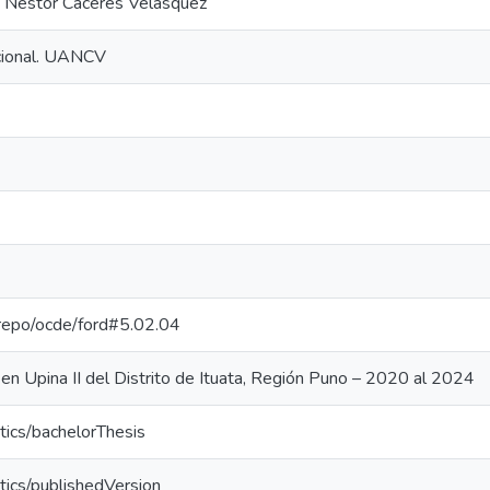
a Néstor Cáceres Velásquez
ucional. UANCV
e-repo/ocde/ford#5.02.04
en Upina II del Distrito de Ituata, Región Puno – 2020 al 2024
tics/bachelorThesis
tics/publishedVersion