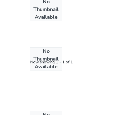
No
Thumbnail
Available
No
License bundle
Thumbnail
Now showing
1 - 1 of 1
Available
No