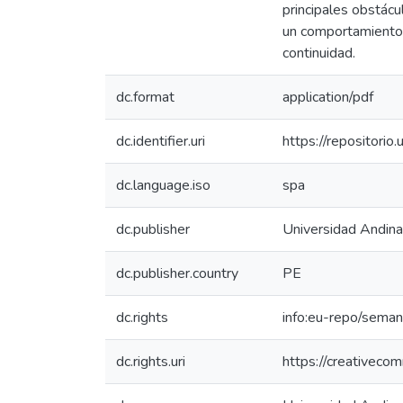
principales obstácu
un comportamiento i
continuidad.
dc.format
application/pdf
dc.identifier.uri
https://repositor
dc.language.iso
spa
dc.publisher
Universidad Andin
dc.publisher.country
PE
dc.rights
info:eu-repo/sema
dc.rights.uri
https://creativeco