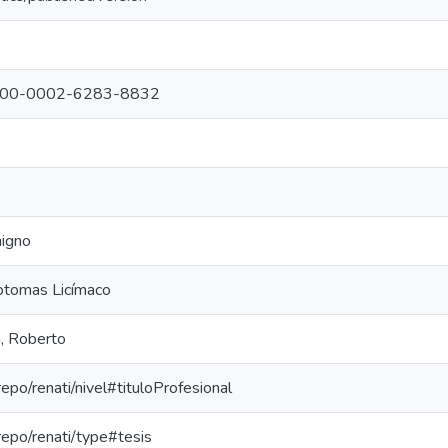
g/0000-0002-6283-8832
nigno
totomas Licímaco
, Roberto
repo/renati/nivel#tituloProfesional
-repo/renati/type#tesis