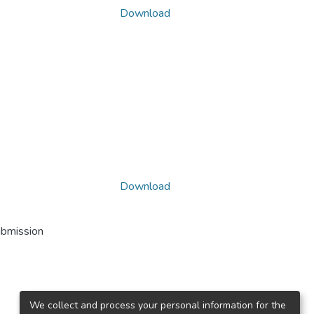
Download
Download
ubmission
We collect and process your personal information for the