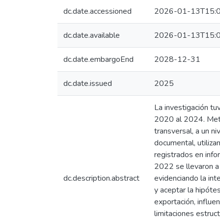
dc.date.accessioned
2026-01-13T15:0
dc.date.available
2026-01-13T15:0
dc.date.embargoEnd
2028-12-31
dc.date.issued
2025
La investigación tu
2020 al 2024. Meto
transversal, a un n
documental, utiliza
registrados en info
2022 se llevaron a
dc.description.abstract
evidenciando la int
y aceptar la hipóte
exportación, influe
limitaciones estruct