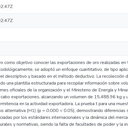
2:47Z
2:47Z
vo como objetivo conocer las exportaciones de oro realizadas en Up
dológicamente, se adoptó un enfoque cuantitativo, de tipo aplic
ivel descriptivo y basado en el método deductivo. La recolección d
ndo una plantilla estructurada para recopilar información sobre v
rmes oficiales de la organización y el Ministerio de Energía y Mi
 cabo exportaciones, alcanzando un volumen de 15,488.96 kg y 
ermitencia en la actividad exportadora. La prueba t para una muest
sis alternativa (H1) (p = 0.000 < 0.05), demostrando diferencias 
nciadas por los estándares internacionales y la dinámica del merca
urales y normativas, siendo la falta de facultades de poder y la in