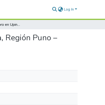
Log In
Exportación de oro en Upina II del Distrito de Ituata, Región Puno – 2020 al 2024
ta, Región Puno –