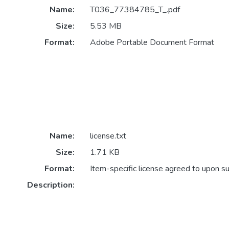
Name:
T036_77384785_T_.pdf
Size:
5.53 MB
Format:
Adobe Portable Document Format
Name:
license.txt
Size:
1.71 KB
Format:
Item-specific license agreed to upon s
Description: