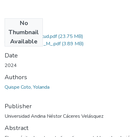
No
Files
Thumbnail
Grado de Similitud.pdf
(23.75 MB)
Available
T036_24716149_M_.pdf
(3.89 MB)
Date
2024
Authors
Quispe Coto, Yolanda
Publisher
Universidad Andina Néstor Cáceres Velásquez
Abstract