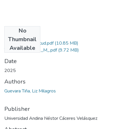
No
Files
Thumbnail
Grado de Similitud.pdf
(10.85 MB)
Available
T036_40826302_M_.pdf
(9.72 MB)
Date
2025
Authors
Guevara Tiña, Liz Milagros
Publisher
Universidad Andina Néstor Cáceres Velásquez