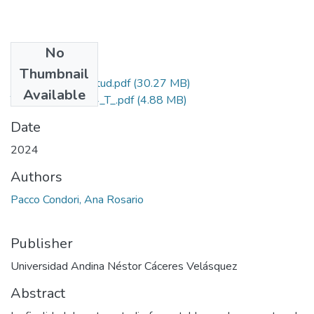
No
Files
Thumbnail
Grado de Similitud.pdf
(30.27 MB)
Available
T036_41413744_T_.pdf
(4.88 MB)
Date
2024
Authors
Pacco Condori, Ana Rosario
Publisher
Universidad Andina Néstor Cáceres Velásquez
Abstract