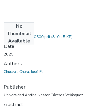
No
Files
Thumbnail
0019_RCIA_4570500.pdf
(810.45 KB)
Available
Date
2025
Authors
Churayra Chura, José Eli
Publisher
Universidad Andina Néstor Cáceres Velásquez
Abstract