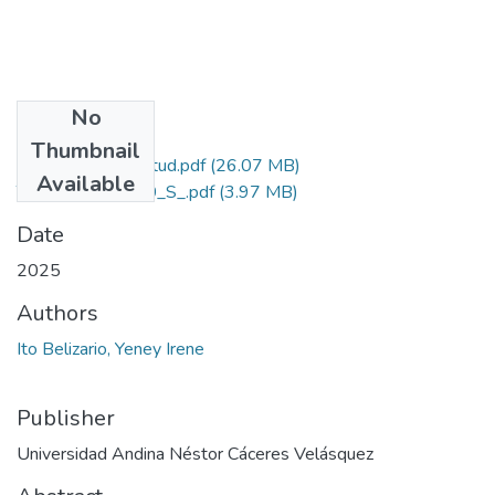
No
Files
Thumbnail
Grado de Similitud.pdf
(26.07 MB)
Available
T036_40850870_S_.pdf
(3.97 MB)
Date
2025
Authors
Ito Belizario, Yeney Irene
Publisher
Universidad Andina Néstor Cáceres Velásquez