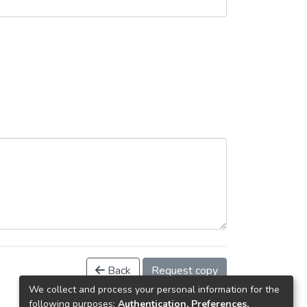
Back
Request copy
We collect and process your personal information for the
following purposes:
Authentication, Preferences,