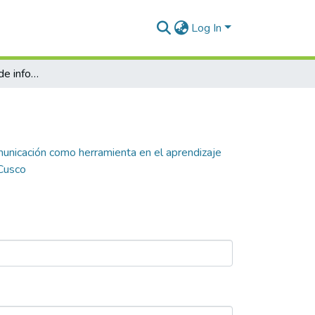
Log In
Uso de tecnologías de información y comunicación como herramienta en el aprendizaje del idioma inglés con los estudiantes de primer grado de la Institución Educativa N° 56435 Miraflores Espinar - Cusco
municación como herramienta en el aprendizaje
 Cusco