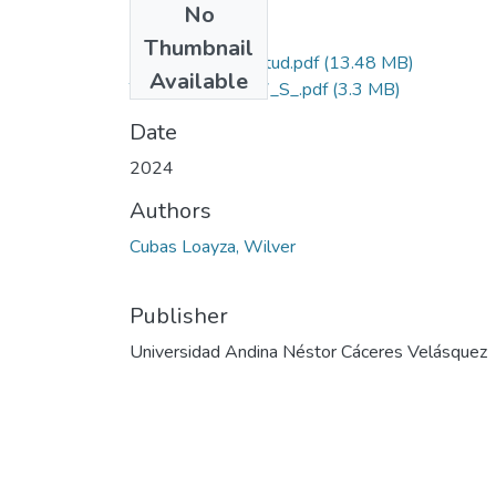
No
Files
Thumbnail
Grado de Similitud.pdf
(13.48 MB)
Available
T036_02146527_S_.pdf
(3.3 MB)
Date
2024
Authors
Cubas Loayza, Wilver
Publisher
Universidad Andina Néstor Cáceres Velásquez