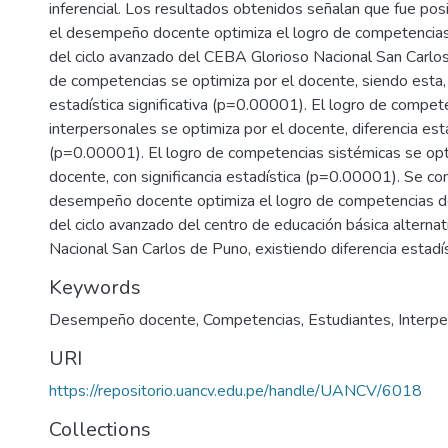
inferencial. Los resultados obtenidos señalan que fue pos
el desempeño docente optimiza el logro de competencias
del ciclo avanzado del CEBA Glorioso Nacional San Carlos
de competencias se optimiza por el docente, siendo esta, 
estadística significativa (p=0.00001). El logro de compet
interpersonales se optimiza por el docente, diferencia estad
(p=0.00001). El logro de competencias sistémicas se opt
docente, con significancia estadística (p=0.00001). Se con
desempeño docente optimiza el logro de competencias d
del ciclo avanzado del centro de educación básica alternat
Nacional San Carlos de Puno, existiendo diferencia estadíst
Keywords
Desempeño docente
,
Competencias
,
Estudiantes
,
Interp
URI
https://repositorio.uancv.edu.pe/handle/UANCV/6018
Collections