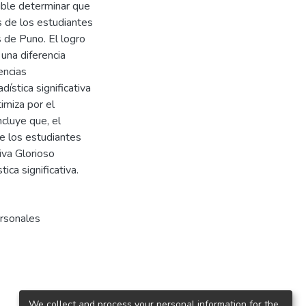
ible determinar que
 de los estudiantes
 de Puno. El logro
una diferencia
encias
ística significativa
imiza por el
cluye que, el
e los estudiantes
iva Glorioso
ica significativa.
ersonales
We collect and process your personal information for the