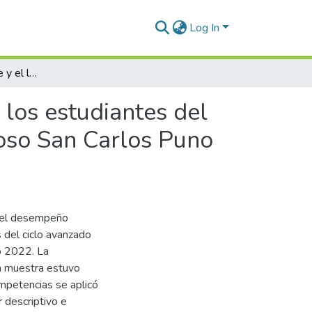
Log In
Desempeño docente y el logro de competencias en los estudiantes del cuarto grado Nivel Básica Alternativa 71013 Glorioso San Carlos Puno 2023
los estudiantes del
ioso San Carlos Puno
e el desempeño
 del ciclo avanzado
o 2022. La
a muestra estuvo
mpetencias se aplicó
r descriptivo e