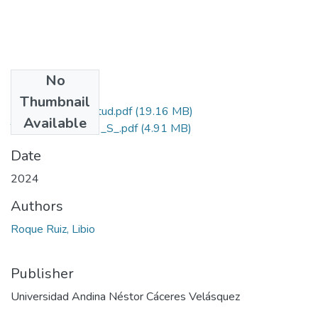
No
Files
Thumbnail
Grado de Similitud.pdf
(19.16 MB)
Available
T036_40909899_S_.pdf
(4.91 MB)
Date
2024
Authors
Roque Ruiz, Libio
Publisher
Universidad Andina Néstor Cáceres Velásquez