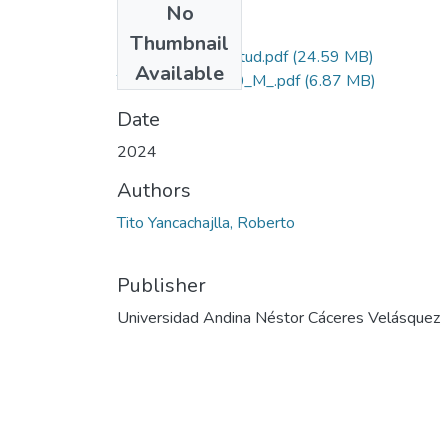
No
Files
Thumbnail
Grado de Similitud.pdf
(24.59 MB)
Available
T036_02045370_M_.pdf
(6.87 MB)
Date
2024
Authors
Tito Yancachajlla, Roberto
Publisher
Universidad Andina Néstor Cáceres Velásquez