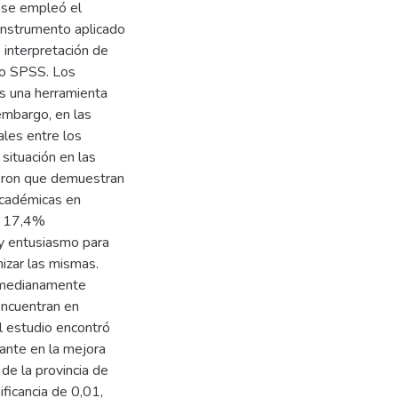
y se empleó el
l instrumento aplicado
e interpretación de
ico SPSS. Los
s una herramienta
 embargo, en las
ales entre los
situación en las
ieron que demuestran
académicas en
El 17,4%
y entusiasmo para
mizar las mismas.
 medianamente
encuentran en
l estudio encontró
ante en la mejora
 de la provincia de
ficancia de 0,01,