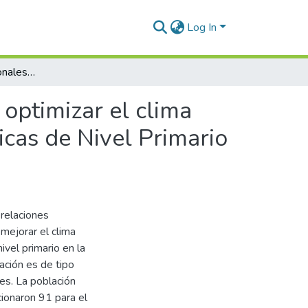
Log In
Relaciones interpersonales como herramienta para optimizar el clima organizacional en las Instituciones Educativas Públicas de Nivel Primario de la Provincia de Huancané - 2019
optimizar el clima
icas de Nivel Primario
 relaciones
mejorar el clima
ivel primario en la
ación es de tipo
es. La población
cionaron 91 para el