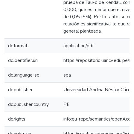
prueba de Tau-b de Kendall, con u
0,000, que es menor que el nivel de
de 0,05 (5%). Por lo tanto, se con
relación es significativa, lo que re
general planteada.
dc.format
application/pdf
dc.identifier.uri
https://repositorio.uancv.edu.p
dc.language.iso
spa
dc.publisher
Universidad Andina Néstor Cácer
dc.publisher.country
PE
dc.rights
info:eu-repo/semantics/openAcce
dc.rights.uri
https://creativecommons.org/licen