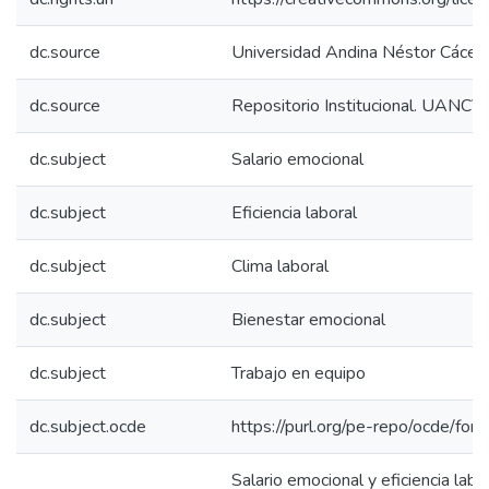
dc.source
Universidad Andina Néstor Cácer
dc.source
Repositorio Institucional. UANCV
dc.subject
Salario emocional
dc.subject
Eficiencia laboral
dc.subject
Clima laboral
dc.subject
Bienestar emocional
dc.subject
Trabajo en equipo
dc.subject.ocde
https://purl.org/pe-repo/ocde/for
Salario emocional y eficiencia labo