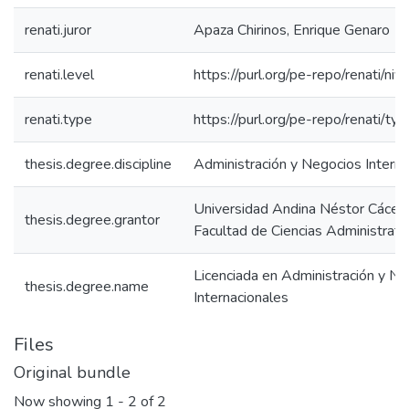
renati.juror
Apaza Chirinos, Enrique Genaro
renati.level
https://purl.org/pe-repo/renati/niv
renati.type
https://purl.org/pe-repo/renati/ty
thesis.degree.discipline
Administración y Negocios Interna
Universidad Andina Néstor Cácer
thesis.degree.grantor
Facultad de Ciencias Administrati
Licenciada en Administración y N
thesis.degree.name
Internacionales
Files
Original bundle
Now showing
1 - 2 of 2