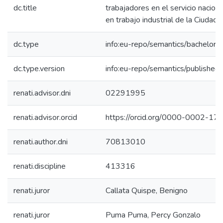
dc.title
trabajadores en el servicio nacion
en trabajo industrial de la Ciudad 
dc.type
info:eu-repo/semantics/bachelorT
dc.type.version
info:eu-repo/semantics/published
renati.advisor.dni
02291995
renati.advisor.orcid
https://orcid.org/0000-0002-1
renati.author.dni
70813010
renati.discipline
413316
renati.juror
Callata Quispe, Benigno
renati.juror
Puma Puma, Percy Gonzalo