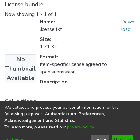
License bundle
Now showing
1 - 1 of 1
Name:
Down
license.txt
load
Size:
1.71 KB
Format:
No
Item-specific license agreed to
Thumbnail
upon submission
Available
Description:
Collections
We collect and process your personal information for the
E.P. Ad. y Negocios Internacionales
following purposes:
Authentication, Preferences,
Acknowledgement and Statistics
.
To learn more, please read our
privacy policy
.
DSpace software
copyright © 2002-2026
LYRASIS
Cookie
Privacy
End User
Send
Customize
Decline
That's ok