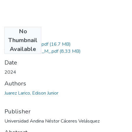
No
Files
Thumbnail
Grado Similitud.pdf
(16.7 MB)
Available
T036_72801229_M_.pdf
(8.33 MB)
Date
2024
Authors
Juarez Larico, Edison Junior
Publisher
Universidad Andina Néstor Cáceres Velásquez