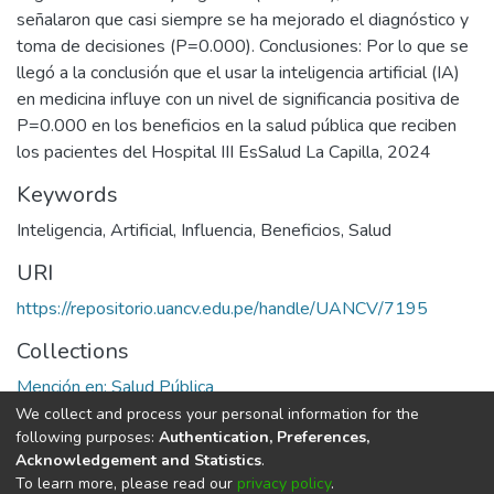
señalaron que casi siempre se ha mejorado el diagnóstico y
toma de decisiones (P=0.000). Conclusiones: Por lo que se
llegó a la conclusión que el usar la inteligencia artificial (IA)
en medicina influye con un nivel de significancia positiva de
P=0.000 en los beneficios en la salud pública que reciben
los pacientes del Hospital III EsSalud La Capilla, 2024
Keywords
Inteligencia
,
Artificial
,
Influencia
,
Beneficios
,
Salud
URI
https://repositorio.uancv.edu.pe/handle/UANCV/7195
Collections
Mención en: Salud Pública
We collect and process your personal information for the
Full item page
following purposes:
Authentication, Preferences,
Acknowledgement and Statistics
.
To learn more, please read our
privacy policy
.