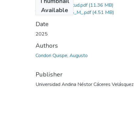
Thumbnail
Grado de Similitud.pdf
(11.36 MB)
Available
T036_43793915_M_.pdf
(4.51 MB)
Date
2025
Authors
Condori Quispe, Augusto
Publisher
Universidad Andina Néstor Cáceres Velásquez