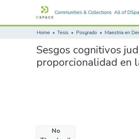
Communities & Collections
All of DSp
Home
Tesis
Posgrado
Maestria en De
Sesgos cognitivos judi
proporcionalidad en l
No
Files