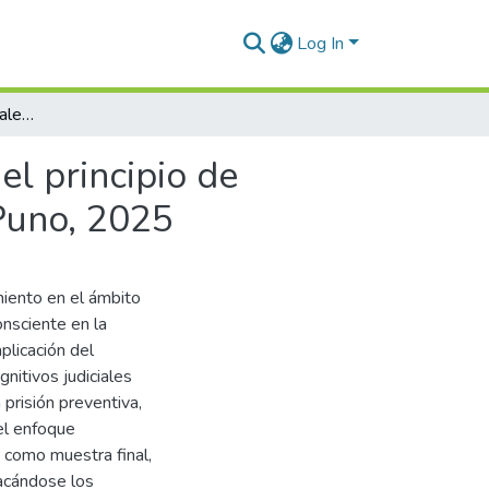
Log In
Sesgos cognitivos judiciales frente a la aplicación del principio de proporcionalidad en la prisión preventiva, Juliaca, Puno, 2025
el principio de
 Puno, 2025
miento en el ámbito
onsciente en la
plicación del
nitivos judiciales
 prisión preventiva,
el enfoque
 como muestra final,
acándose los