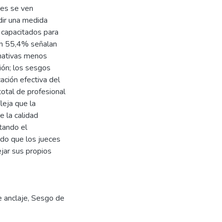
ces se ven
dir una medida
 capacitados para
un 55,4% señalan
nativas menos
ión; los sesgos
cación efectiva del
total de profesional
leja que la
 la calidad
ctando el
ado que los jueces
jar sus propios
 anclaje
,
Sesgo de