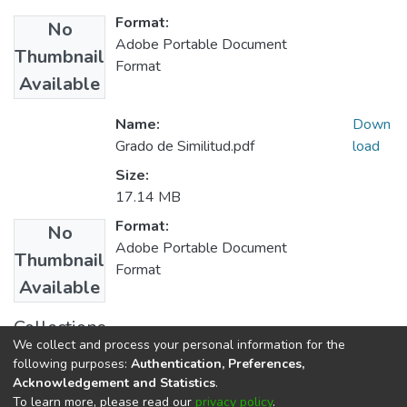
Format:
No
Adobe Portable Document
Thumbnail
Format
Available
Name:
Down
Grado de Similitud.pdf
load
Size:
17.14 MB
Format:
No
Adobe Portable Document
Thumbnail
Format
Available
Collections
We collect and process your personal information for the
E.P. Contabilidad
following purposes:
Authentication, Preferences,
Acknowledgement and Statistics
.
To learn more, please read our
privacy policy
.