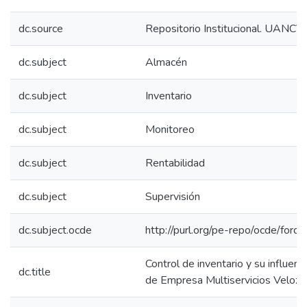
dc.source
Repositorio Institucional. UANCV
dc.subject
Almacén
dc.subject
Inventario
dc.subject
Monitoreo
dc.subject
Rentabilidad
dc.subject
Supervisión
dc.subject.ocde
http://purl.org/pe-repo/ocde/ford
Control de inventario y su influenci
dc.title
de Empresa Multiservicios Veloz