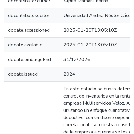
dc.contributor.author
Arpita Mamani, Karina
dc.contributor.editor
Universidad Andina Néstor Cácer
dc.date.accessioned
2025-01-20T13:05:10Z
dc.date.available
2025-01-20T13:05:10Z
dc.date.embargoEnd
31/12/2026
dc.date.issued
2024
En este estudio se buscó determina
control de inventarios en la rentab
empresa Multiservicios Veloz, Az
utilizando un enfoque cuantitativ
deductivo, con un diseño experime
correlacional. La muestra consist
de la empresa a quienes se les apl