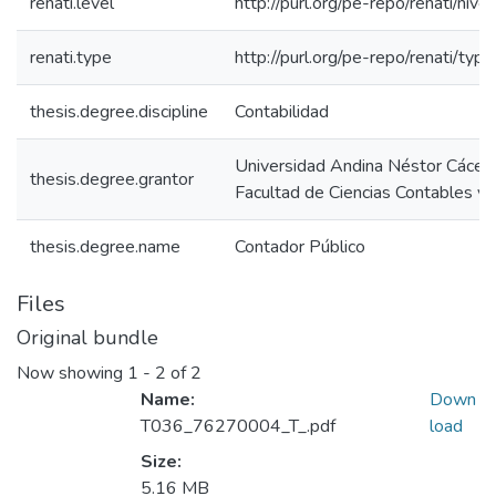
renati.level
http://purl.org/pe-repo/renati/nive
renati.type
http://purl.org/pe-repo/renati/typ
thesis.degree.discipline
Contabilidad
Universidad Andina Néstor Cácer
thesis.degree.grantor
Facultad de Ciencias Contables y 
thesis.degree.name
Contador Público
Files
Original bundle
Now showing
1 - 2 of 2
Name:
Down
T036_76270004_T_.pdf
load
Size:
5.16 MB