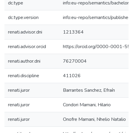
dc.type
info:eu-repo/semantics/bachelorT
dc.type.version
info:eu-repo/semantics/published
renati.advisor.dni
1213364
renati.advisor.orcid
https://orcid.org/0000-0001-5
renati.author.dni
76270004
renati.discipline
411026
renati.juror
Barrantes Sanchez, Efraín
renati.juror
Condori Mamani, Hilario
renati.juror
Onofre Mamani, Nhelio Natalio