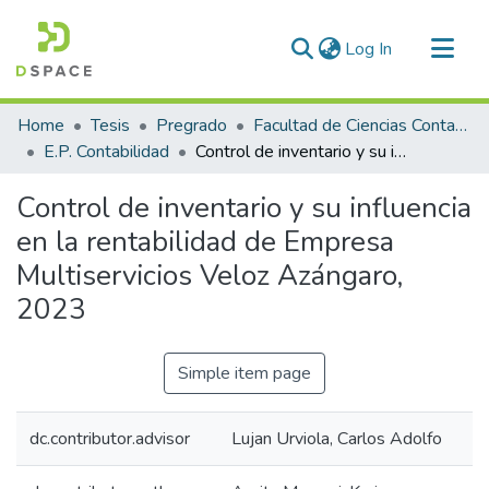
(current)
Log In
Communities & Collections
Home
Tesis
Pregrado
Facultad de Ciencias Contables y Financieras
All of DSpace
E.P. Contabilidad
Control de inventario y su influencia en la rentabilidad de Empresa Multiservicios Veloz Azángaro, 2023
Statistics
Control de inventario y su influencia
en la rentabilidad de Empresa
Multiservicios Veloz Azángaro,
2023
Simple item page
dc.contributor.advisor
Lujan Urviola, Carlos Adolfo