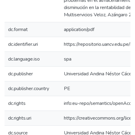
problemas en el almacenamiento p
disminución en la rentabilidad de 
Multiservicios Veloz, Azángaro 2
dc.format
application/pdf
dc.identifier.uri
https://repositorio.uancv.edu.p
dc.language.iso
spa
dc.publisher
Universidad Andina Néstor Cácer
dc.publisher.country
PE
dc.rights
info:eu-repo/semantics/openAcce
dc.rights.uri
https://creativecommons.org/licen
dc.source
Universidad Andina Néstor Cácer