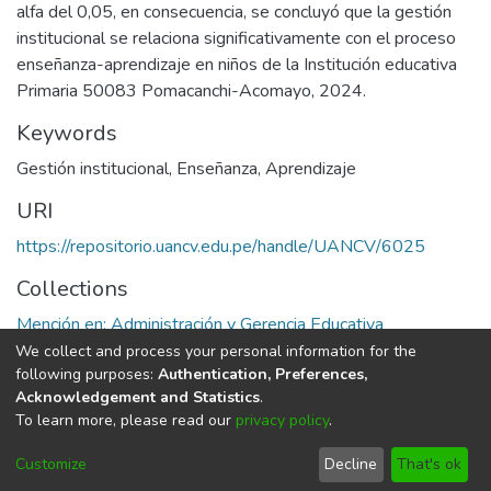
alfa del 0,05, en consecuencia, se concluyó que la gestión
institucional se relaciona significativamente con el proceso
enseñanza-aprendizaje en niños de la Institución educativa
Primaria 50083 Pomacanchi-Acomayo, 2024.
Keywords
Gestión institucional
,
Enseñanza
,
Aprendizaje
URI
https://repositorio.uancv.edu.pe/handle/UANCV/6025
Collections
Mención en: Administración y Gerencia Educativa
We collect and process your personal information for the
Full item page
following purposes:
Authentication, Preferences,
Acknowledgement and Statistics
.
To learn more, please read our
privacy policy
.
DSpace software
copyright © 2002-2026
LYRASIS
Cookie
Privacy
End User
Send
Customize
Decline
That's ok
settings
policy
Agreement
Feedback