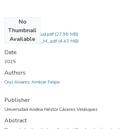
No
Files
Thumbnail
Grado de Similitud.pdf
(27.98 MB)
Available
T036_44840441_M_.pdf
(4.43 MB)
Date
2025
Authors
Cruz Alvarez, Amilcar Felipe
Publisher
Universidad Andina Néstor Cáceres Velásquez
Abstract