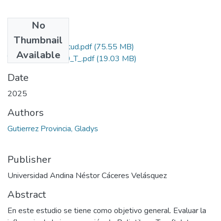
No
Files
Thumbnail
Grado de Similitud.pdf
(75.55 MB)
Available
T036_72294650_T_.pdf
(19.03 MB)
Date
2025
Authors
Gutierrez Provincia, Gladys
Publisher
Universidad Andina Néstor Cáceres Velásquez
Abstract
En este estudio se tiene como objetivo general. Evaluar la