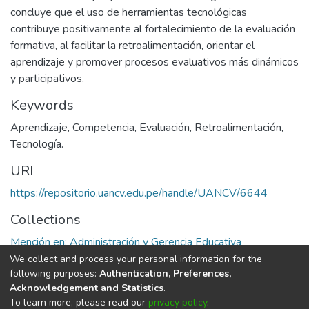
concluye que el uso de herramientas tecnológicas
contribuye positivamente al fortalecimiento de la evaluación
formativa, al facilitar la retroalimentación, orientar el
aprendizaje y promover procesos evaluativos más dinámicos
y participativos.
Keywords
Aprendizaje
,
Competencia
,
Evaluación
,
Retroalimentación
,
Tecnología.
URI
https://repositorio.uancv.edu.pe/handle/UANCV/6644
Collections
Mención en: Administración y Gerencia Educativa
We collect and process your personal information for the
Full item page
following purposes:
Authentication, Preferences,
Acknowledgement and Statistics
.
To learn more, please read our
privacy policy
.