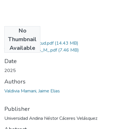
No
Files
Thumbnail
Grado de Similitud.pdf
(14.43 MB)
Available
T036_29721725_M_.pdf
(7.46 MB)
Date
2025
Authors
Valdivia Mamani, Jaime Elias
Publisher
Universidad Andina Néstor Cáceres Velásquez