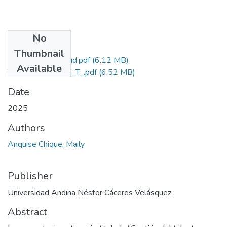
No
Files
Thumbnail
Grdo de Similitud.pdf
(6.12 MB)
Available
T036_76849865_T_.pdf
(6.52 MB)
Date
2025
Authors
Anquise Chique, Maily
Publisher
Universidad Andina Néstor Cáceres Velásquez
Abstract