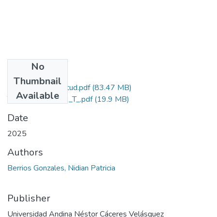
No
Files
Thumbnail
Grado de Similitud.pdf
(83.47 MB)
Available
T036_47432323_T_.pdf
(19.9 MB)
Date
2025
Authors
Berrios Gonzales, Nidian Patricia
Publisher
Universidad Andina Néstor Cáceres Velásquez