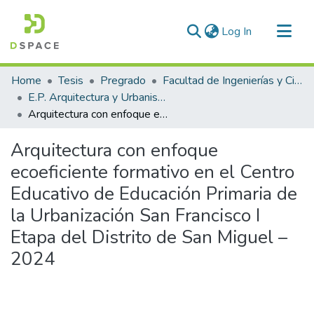
(current)
Log In
Communities & Collections
Home
Tesis
Pregrado
Facultad de Ingenierías y Ciencias Puras
All of DSpace
E.P. Arquitectura y Urbanismo
Arquitectura con enfoque ecoeficiente formativo en el Centro Educativo de Educación Primaria de la Urbanización San Francisco I Etapa del Distrito de San Miguel – 2024
Statistics
Arquitectura con enfoque
ecoeficiente formativo en el Centro
Educativo de Educación Primaria de
la Urbanización San Francisco I
Etapa del Distrito de San Miguel –
2024