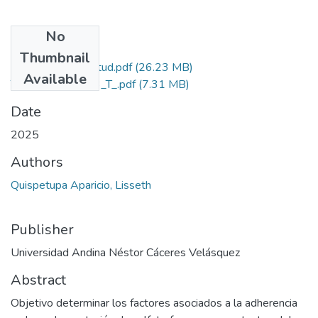
No
Files
Thumbnail
Grado de Similitud.pdf
(26.23 MB)
Available
T036_70650963_T_.pdf
(7.31 MB)
Date
2025
Authors
Quispetupa Aparicio, Lisseth
Publisher
Universidad Andina Néstor Cáceres Velásquez
Abstract
Objetivo determinar los factores asociados a la adherencia