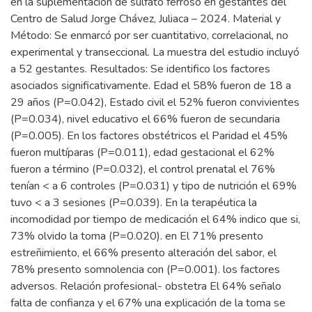
en la suplementación de sulfato ferroso en gestantes del
Centro de Salud Jorge Chávez, Juliaca – 2024. Material y
Método: Se enmarcó por ser cuantitativo, correlacional, no
experimental y transeccional. La muestra del estudio incluyó
a 52 gestantes. Resultados: Se identifico los factores
asociados significativamente. Edad el 58% fueron de 18 a
29 años (P=0.042), Estado civil el 52% fueron convivientes
(P=0.034), nivel educativo el 66% fueron de secundaria
(P=0.005). En los factores obstétricos el Paridad el 45%
fueron multíparas (P=0.011), edad gestacional el 62%
fueron a término (P=0.032), el control prenatal el 76%
tenían < a 6 controles (P=0.031) y tipo de nutrición el 69%
tuvo < a 3 sesiones (P=0.039). En la terapéutica la
incomodidad por tiempo de medicación el 64% indico que si,
73% olvido la toma (P=0.020). en El 71% presento
estreñimiento, el 66% presento alteración del sabor, el
78% presento somnolencia con (P=0.001). los factores
adversos. Relación profesional- obstetra El 64% señalo
falta de confianza y el 67% una explicación de la toma se