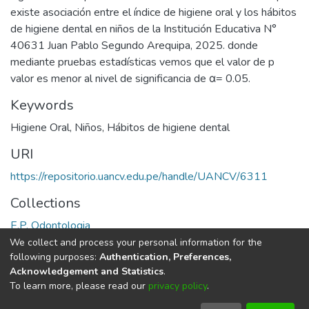
existe asociación entre el índice de higiene oral y los hábitos
de higiene dental en niños de la Institución Educativa N°
40631 Juan Pablo Segundo Arequipa, 2025. donde
mediante pruebas estadísticas vemos que el valor de p
valor es menor al nivel de significancia de α= 0.05.
Keywords
Higiene Oral
,
Niños
,
Hábitos de higiene dental
URI
https://repositorio.uancv.edu.pe/handle/UANCV/6311
Collections
E.P. Odontologia
We collect and process your personal information for the
Full item page
following purposes:
Authentication, Preferences,
Acknowledgement and Statistics
.
To learn more, please read our
privacy policy
.
DSpace software
copyright © 2002-2026
LYRASIS