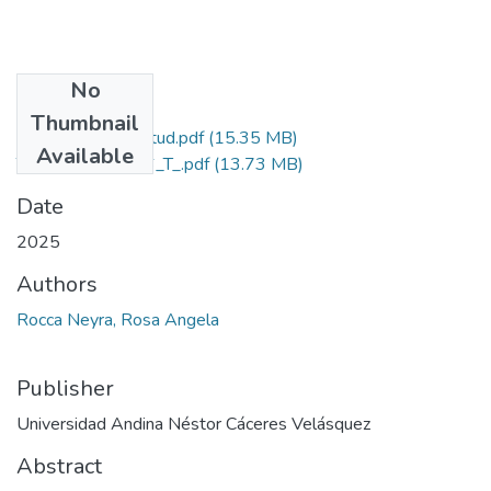
No
Files
Thumbnail
Grado de Similitud.pdf
(15.35 MB)
Available
T036_47424566_T_.pdf
(13.73 MB)
Date
2025
Authors
Rocca Neyra, Rosa Angela
Publisher
Universidad Andina Néstor Cáceres Velásquez
Abstract