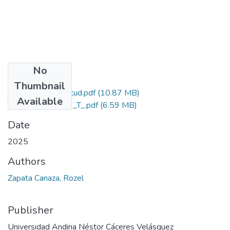
No
Files
Thumbnail
Grado de Similitud.pdf
(10.87 MB)
Available
T036_70139997_T_.pdf
(6.59 MB)
Date
2025
Authors
Zapata Canaza, Rozel
Publisher
Universidad Andina Néstor Cáceres Velásquez