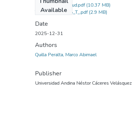
Thumbnail
Grado de Simiitud.pdf
(10.37 MB)
Available
T036_46762728_T_.pdf
(2.9 MB)
Date
2025-12-31
Authors
Quilla Peralta, Marco Abimael
Publisher
Universidad Andina Néstor Cáceres Velásquez