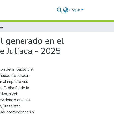
Log In
Evaluación y propuesta de solución del impacto vial generado en el entorno del Mercado Santa Bárbara de la Ciudad de Juliaca - 2025
al generado en el
e Juliaca - 2025
ión del impacto vial
iudad de Juliaca -
 al impacto vial
. El diseño de la
ivo, nivel
r evidenció que las
ia, presentan
las intersecciones y