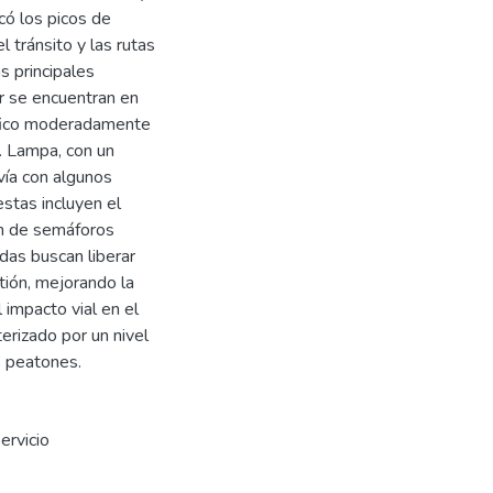
icó los picos de
l tránsito y las rutas
s principales
ar se encuentran en
tráfico moderadamente
r. Lampa, con un
vía con algunos
stas incluyen el
ón de semáforos
idas buscan liberar
stión, mejorando la
l impacto vial en el
erizado por un nivel
s peatones.
ervicio