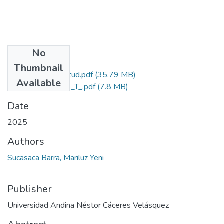
No
Files
Thumbnail
Grado de Similitud.pdf
(35.79 MB)
Available
T036_72891104_T_.pdf
(7.8 MB)
Date
2025
Authors
Sucasaca Barra, Mariluz Yeni
Publisher
Universidad Andina Néstor Cáceres Velásquez