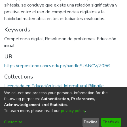
síntesis, se concluye que existe una relación significativa y
positiva entre el uso de competencias digitales y la
habilidad matemática en los estudiantes evaluados.
Keywords
Competencia digital
,
Resolución de problemas
,
Educación
inicial
URI
https://repositorio.uancv.edu.pe/handle/UANCV/7096
Collections
Licenciada en Educación Inicial Intercultural Bilingüe
We collect and process your personal information for the
Full item page
following purposes:
Authentication, Preferences,
Acknowledgement and Statistics
.
To learn more, please read our
privacy policy
.
DSpace software
copyright © 2002-2026
LYRASIS
Cookie
Privacy
End User
Send
Customize
Decline
That's ok
settings
policy
Agreement
Feedback