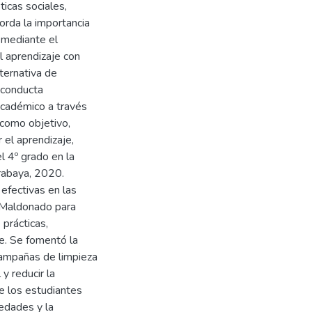
icas sociales,
orda la importancia
 mediante el
 aprendizaje con
ternativa de
 conducta
académico a través
 como objetivo,
el aprendizaje,
l 4º grado en la
arabaya, 2020.
efectivas en las
 Maldonado para
prácticas,
e. Se fomentó la
campañas de limpieza
y reducir la
e los estudiantes
edades y la