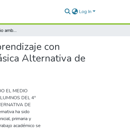
Log In
Conservando el medio ambiente para mejorar el aprendizaje con alumnos del 1º grado en la Institución Educativa Básica Alternativa de Puerto Maldonado, 2020
rendizaje con
ásica Alternativa de
O EL MEDIO
LUMNOS DEL 4º
TERNATIVA DE
ativa ha sido
icial, primaria y
trabajo académico se