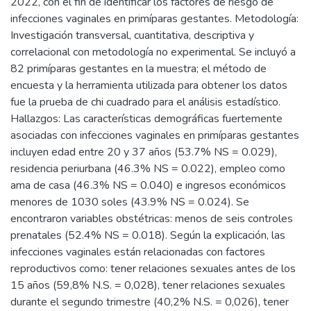
2022, con el fin de identificar los factores de riesgo de
infecciones vaginales en primíparas gestantes. Metodología:
Investigación transversal, cuantitativa, descriptiva y
correlacional con metodología no experimental. Se incluyó a
82 primíparas gestantes en la muestra; el método de
encuesta y la herramienta utilizada para obtener los datos
fue la prueba de chi cuadrado para el análisis estadístico.
Hallazgos: Las características demográficas fuertemente
asociadas con infecciones vaginales en primíparas gestantes
incluyen edad entre 20 y 37 años (53.7% NS = 0.029),
residencia periurbana (46.3% NS = 0.022), empleo como
ama de casa (46.3% NS = 0.040) e ingresos económicos
menores de 1030 soles (43.9% NS = 0.024). Se
encontraron variables obstétricas: menos de seis controles
prenatales (52.4% NS = 0.018). Según la explicación, las
infecciones vaginales están relacionadas con factores
reproductivos como: tener relaciones sexuales antes de los
15 años (59,8% N.S. = 0,028), tener relaciones sexuales
durante el segundo trimestre (40,2% N.S. = 0,026), tener