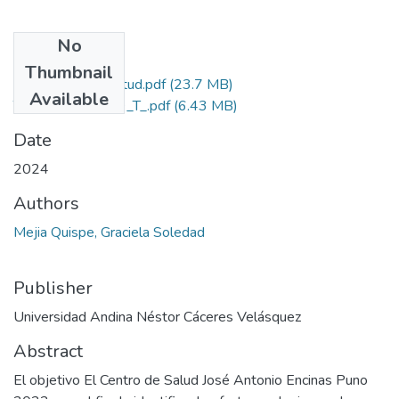
No
Files
Thumbnail
Grado de Similitud.pdf
(23.7 MB)
Available
T036_75522859_T_.pdf
(6.43 MB)
Date
2024
Authors
Mejia Quispe, Graciela Soledad
Publisher
Universidad Andina Néstor Cáceres Velásquez
Abstract
El objetivo El Centro de Salud José Antonio Encinas Puno