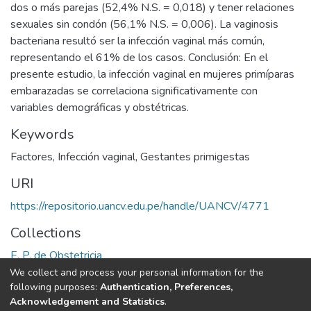
dos o más parejas (52,4% N.S. = 0,018) y tener relaciones
sexuales sin condón (56,1% N.S. = 0,006). La vaginosis
bacteriana resultó ser la infección vaginal más común,
representando el 61% de los casos. Conclusión: En el
presente estudio, la infección vaginal en mujeres primíparas
embarazadas se correlaciona significativamente con
variables demográficas y obstétricas.
Keywords
Factores
,
Infección vaginal
,
Gestantes primigestas
URI
https://repositorio.uancv.edu.pe/handle/UANCV/4771
Collections
E. P. de Obstetricia
We collect and process your personal information for the
Full item page
following purposes:
Authentication, Preferences,
Acknowledgement and Statistics
.