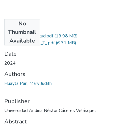
No
Files
Thumbnail
Grado de Similitud.pdf
(19.98 MB)
Available
T036_73599368_T_.pdf
(6.31 MB)
Date
2024
Authors
Huayta Pari, Mary Judith
Publisher
Universidad Andina Néstor Cáceres Velásquez
Abstract