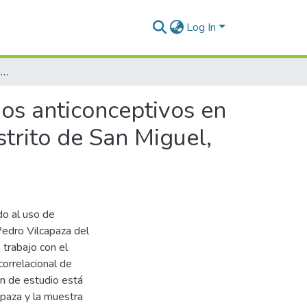
Log In
Nivel de conocimiento relacionado al uso de métodos anticonceptivos en los estudiantes del Colegio Pedro Vilcapaza del Distrito de San Miguel, 2024
os anticonceptivos en
strito de San Miguel,
do al uso de
Pedro Vilcapaza del
trabajo con el
correlacional de
ón de estudio está
paza y la muestra