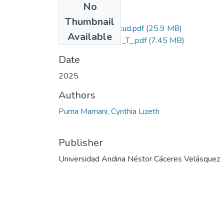
No
Files
Thumbnail
Grado de Similitud.pdf
(25.9 MB)
Available
T036_72646806_T_.pdf
(7.45 MB)
Date
2025
Authors
Puma Mamani, Cynthia Lizeth
Publisher
Universidad Andina Néstor Cáceres Velásquez