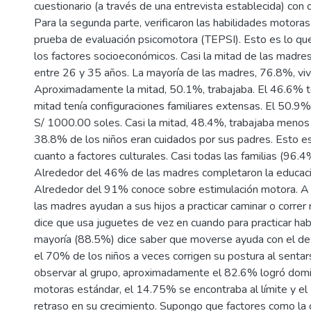
cuestionario (a través de una entrevista establecida) con 
Para la segunda parte, verificaron las habilidades motoras
prueba de evaluación psicomotora (TEPSI). Esto es lo qu
los factores socioeconómicos. Casi la mitad de las madre
entre 26 y 35 años. La mayoría de las madres, 76.8%, viví
Aproximadamente la mitad, 50.1%, trabajaba. El 46.6% te
mitad tenía configuraciones familiares extensas. El 50.
S/ 1000.00 soles. Casi la mitad, 48.4%, trabajaba menos d
38.8% de los niños eran cuidados por sus padres. Esto es
cuanto a factores culturales. Casi todas las familias (96.
Alrededor del 46% de las madres completaron la educaci
Alrededor del 91% conoce sobre estimulación motora. A
las madres ayudan a sus hijos a practicar caminar o correr
dice que usa juguetes de vez en cuando para practicar hab
mayoría (88.5%) dice saber que moverse ayuda con el des
el 70% de los niños a veces corrigen su postura al sentar
observar al grupo, aproximadamente el 82.6% logró domin
motoras estándar, el 14.75% se encontraba al límite y el
retraso en su crecimiento. Supongo que factores como la c