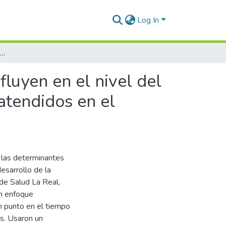
Log In
cioeconómicas y culturales que influyen en el nivel del desarrollo de la motricidad en niños de 2 a 5 años atendidos en el Centro de Salud la Real, Aplao, Arequipa 2023
luyen en el nivel del
atendidos en el
 las determinantes
esarrollo de la
de Salud La Real,
un enfoque
n punto en el tiempo
os. Usaron un