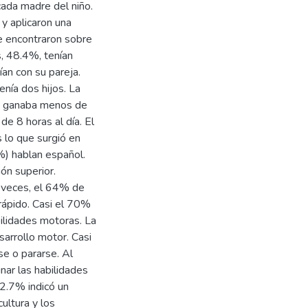
cada madre del niño.
 y aplicaron una
e encontraron sobre
s, 48.4%, tenían
an con su pareja.
nía dos hijos. La
9% ganaba menos de
e 8 horas al día. El
 lo que surgió en
4%) hablan español.
ón superior.
 veces, el 64% de
 rápido. Casi el 70%
ilidades motoras. La
arrollo motor. Casi
se o pararse. Al
ar las habilidades
 2.7% indicó un
ultura y los