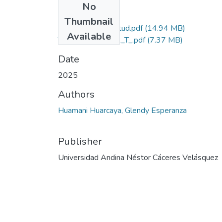
No
Files
Thumbnail
Grado de Similitud.pdf
(14.94 MB)
Available
T036_45485932_T_.pdf
(7.37 MB)
Date
2025
Authors
Huamani Huarcaya, Glendy Esperanza
Publisher
Universidad Andina Néstor Cáceres Velásquez