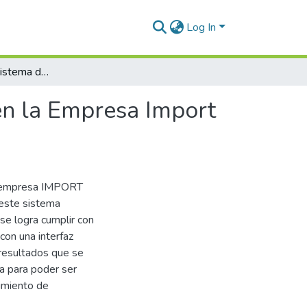
Log In
Desarrollo de un sistema de comercio electrónico en la Empresa Import Export Médico Dental – Juliaca 2022
en la Empresa Import
la empresa IMPORT
este sistema
se logra cumplir con
con una interfaz
 resultados que se
ia para poder ser
imiento de