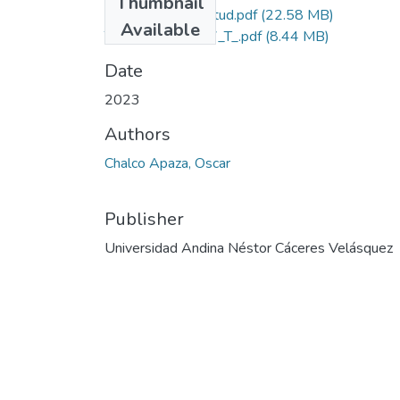
Thumbnail
Grado de Similitud.pdf
(22.58 MB)
Available
T036_41919717_T_.pdf
(8.44 MB)
Date
2023
Authors
Chalco Apaza, Oscar
Publisher
Universidad Andina Néstor Cáceres Velásquez