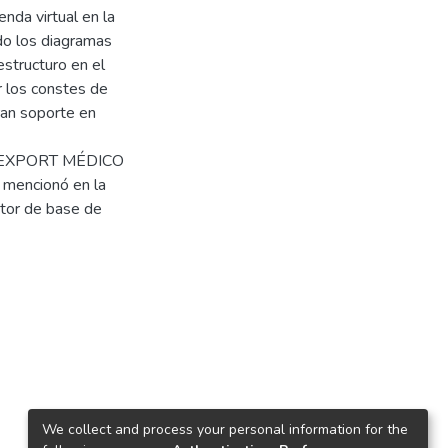
nda virtual en la
 los diagramas
structuro en el
r los constes de
ran soporte en
RT EXPORT MÉDICO
 mencionó en la
tor de base de
We collect and process your personal information for the