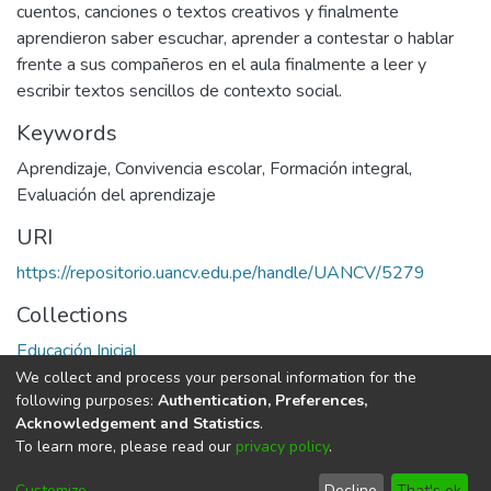
cuentos, canciones o textos creativos y finalmente
aprendieron saber escuchar, aprender a contestar o hablar
frente a sus compañeros en el aula finalmente a leer y
escribir textos sencillos de contexto social.
Keywords
Aprendizaje
,
Convivencia escolar
,
Formación integral
,
Evaluación del aprendizaje
URI
https://repositorio.uancv.edu.pe/handle/UANCV/5279
Collections
Educación Inicial
We collect and process your personal information for the
Full item page
following purposes:
Authentication, Preferences,
Acknowledgement and Statistics
.
To learn more, please read our
privacy policy
.
DSpace software
copyright © 2002-2026
LYRASIS
Cookie
Privacy
End User
Send
Customize
Decline
That's ok