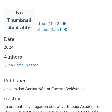
No
Files
Thumbnail
Grado de Similitud.pdf
(18.72 MB)
Available
T036_43742803_S_.pdf
(3.75 MB)
Date
2024
Authors
Quea Cama, Nestor
Publisher
Universidad Andina Néstor Cáceres Velásquez
Abstract
La presente investigación educativa Trabajo Académico