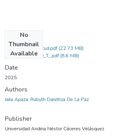
No
Files
Thumbnail
Grado de Similitud.pdf
(22.73 MB)
Available
T036_75249350_T_.pdf
(8.6 MB)
Date
2025
Authors
Jaila Apaza, Rubyth Danithza De La Paz
Publisher
Universidad Andina Néstor Cáceres Velásquez