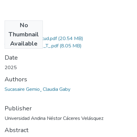
No
Files
Thumbnail
Grado de Similitud.pdf
(20.54 MB)
Available
T036_73600472_T_.pdf
(8.05 MB)
Date
2025
Authors
Sucasaire Gemio¸ Claudia Gaby
Publisher
Universidad Andina Néstor Cáceres Velásquez
Abstract