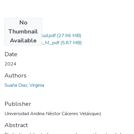
No
Files
Thumbnail
Grado de Similitud.pdf
(27.96 MB)
Available
T036_41996835_M_.pdf
(5.87 MB)
Date
2024
Authors
Suaña Diaz, Virginia
Publisher
Universidad Andina Néstor Cáceres Velásquez
Abstract