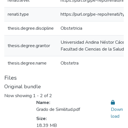
renati.level
https://purl.org/pe-repo/renati/niv
renati.type
https://purl.org/pe-repo/renati/ty
thesis.degree.discipline
Obstetricia
Universidad Andina Néstor Cácer
thesis.degree.grantor
Facultad de Ciencias de la Salud
thesis.degree.name
Obstetra
Files
Original bundle
Now showing
1 - 2 of 2
Name:
Grado de Similitud.pdf
Down
load
Size:
18.39 MB