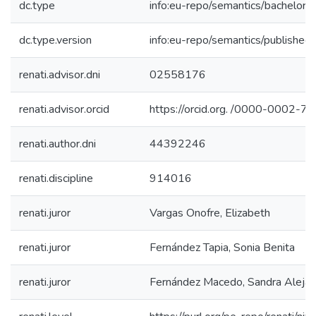
dc.type
info:eu-repo/semantics/bachelorT
dc.type.version
info:eu-repo/semantics/published
renati.advisor.dni
02558176
renati.advisor.orcid
https://orcid.org. /0000-0002-
renati.author.dni
44392246
renati.discipline
914016
renati.juror
Vargas Onofre, Elizabeth
renati.juror
Fernández Tapia, Sonia Benita
renati.juror
Fernández Macedo, Sandra Alejan