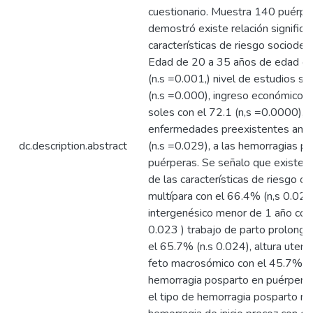
cuestionario. Muestra 140 puérpe
demostró existe relación significat
características de riesgo sociode
Edad de 20 a 35 años de edad co
(n.s =0.001,) nivel de estudios s
(n.s =0.000), ingreso económico
soles con el 72.1 (n,s =0.0000),
enfermedades preexistentes ane
dc.description.abstract
(n.s =0.029), a las hemorragias p
puérperas. Se señalo que existe rel
de las características de riesgo o
multípara con el 66.4% (n,s 0.027
intergenésico menor de 1 año con
0.023 ) trabajo de parto prolonga
el 65.7% (n.s 0.024), altura uter
feto macrosómico con el 45.7%( n
hemorragia posparto en puérperas
el tipo de hemorragia posparto má