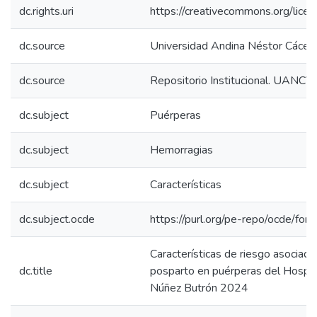
dc.rights.uri
https://creativecommons.org/licen
dc.source
Universidad Andina Néstor Cácer
dc.source
Repositorio Institucional. UANCV
dc.subject
Puérperas
dc.subject
Hemorragias
dc.subject
Características
dc.subject.ocde
https://purl.org/pe-repo/ocde/for
Características de riesgo asociad
dc.title
posparto en puérperas del Hospit
Núñez Butrón 2024