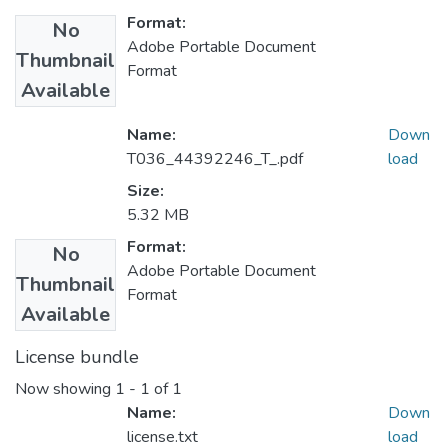
Format:
No
Adobe Portable Document
Thumbnail
Format
Available
Name:
Down
T036_44392246_T_.pdf
load
Size:
5.32 MB
Format:
No
Adobe Portable Document
Thumbnail
Format
Available
License bundle
Now showing
1 - 1 of 1
Name:
Down
license.txt
load