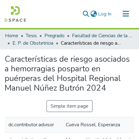
(current)
Log In
Communities & Collections
Home
Tesis
Pregrado
Facultad de Ciencias de la Salud
All of DSpace
E. P. de Obstetricia
Características de riesgo asociados a hemorragias posparto en puérperas del Hospital Regional Manuel Núñez Butrón 2024
Statistics
Características de riesgo asociados
a hemorragias posparto en
puérperas del Hospital Regional
Manuel Núñez Butrón 2024
Simple item page
dc.contributor.advisor
Cueva Rossel, Esperanza