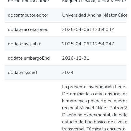
dc.contributor.author
Maquera Urviola, Victor Vicente
dc.contributor.editor
Universidad Andina Néstor Cácer
dc.date.accessioned
2025-04-06T12:54:04Z
dc.date.available
2025-04-06T12:54:04Z
dc.date.embargoEnd
2026-12-31
dc.date.issued
2024
La presente investigación tiene c
Determinar las características de 
hemorragias posparto en puérpera
regional Manuel Núñez Butron 20
Diseño no experimental, de enfoqu
estudio de tipo básico de nivel cor
transversal. Técnica la encuesta, 