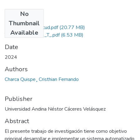
No
Files
Thumbnail
Grado de Similitud.pdf
(20.77 MB)
Available
T036_76986541_T_.pdf
(6.53 MB)
Date
2024
Authors
Charca Quispe¸ Cristhian Fernando
Publisher
Universidad Andina Néstor Cáceres Velásquez
Abstract
El presente trabajo de investigación tiene como objetivo
principal desarrollar e implementar un sistema automatizado