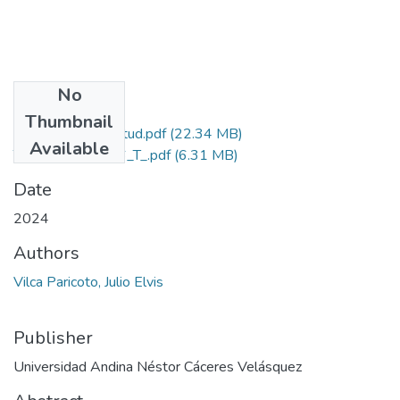
No
Files
Thumbnail
Grado de Similitud.pdf
(22.34 MB)
Available
T036_74552586_T_.pdf
(6.31 MB)
Date
2024
Authors
Vilca Paricoto, Julio Elvis
Publisher
Universidad Andina Néstor Cáceres Velásquez