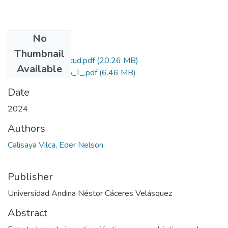
No
Files
Thumbnail
Grado de Similitud.pdf
(20.26 MB)
Available
T036_76722765_T_.pdf
(6.46 MB)
Date
2024
Authors
Calisaya Vilca, Eder Nelson
Publisher
Universidad Andina Néstor Cáceres Velásquez
Abstract