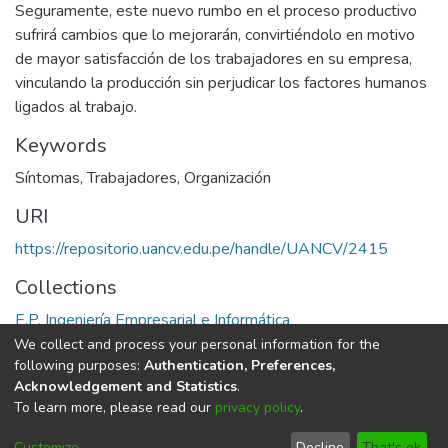
Seguramente, este nuevo rumbo en el proceso productivo
sufrirá cambios que lo mejorarán, convirtiéndolo en motivo
de mayor satisfacción de los trabajadores en su empresa,
vinculando la producción sin perjudicar los factores humanos
ligados al trabajo.
Keywords
Síntomas
,
Trabajadores
,
Organización
URI
https://repositorio.uancv.edu.pe/handle/UANCV/2415
Collections
E.P. Ingeniería Empresarial e Informática
We collect and process your personal information for the
Full item page
following purposes:
Authentication, Preferences,
Acknowledgement and Statistics
.
To learn more, please read our
privacy policy
.
DSpace software
copyright © 2002-2026
LYRASIS
Cookie
Privacy
End User
Send
Customize
Decline
That's ok