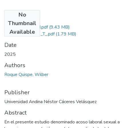
No
Files
Thumbnail
Grado de Similitud.pdf
(9.43 MB)
Available
T036_80053596_T_.pdf
(1.79 MB)
Date
2025
Authors
Roque Quispe, Wilber
Publisher
Universidad Andina Néstor Cáceres Velásquez
Abstract
En el presente estudio denominado acoso laboral sexual a