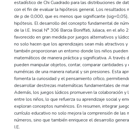
estadístico de Chi Cuadrado para las distribuciones de da
con el fin de evaluar la hipótesis general. Los resultados
de p de 0,000, que es menos que significante (sig=0,05), 
hipótesis. El desarrollo del concepto fundamental de núm
de la I.E. Inicial N° 306 Barcia Boniffati, Juliaca, en el año
favorecido en gran medida por juegos alternativos y lúdic
no solo hacen que los aprendizajes sean más atractivos y 
también proporcionan un entorno donde los niños pueden
matemáticos de manera práctica y significativa. A través d
pueden manipular objetos, contar, comparar cantidades y 
numéricas de una manera natural y sin presiones. Esta apr
fomenta la curiosidad y el pensamiento crítico, permitiendo
desarrollar destrezas matemáticas fundamentales de ma
Además, los juegos lúdicos promueven la colaboración y 
entre los niños, lo que refuerza su aprendizaje social y e
exploran conceptos numéricos. En resumen, integrar juego
currículo educativo no solo mejora la comprensión de las 
números, sino que también enriquece el desarrollo general
I.E.