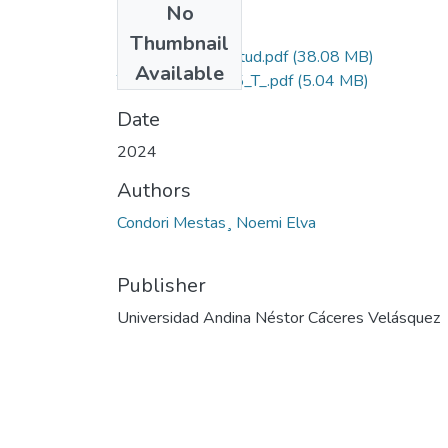
No
Files
Thumbnail
Grado de Similitud.pdf
(38.08 MB)
Available
T036_75603205_T_.pdf
(5.04 MB)
Date
2024
Authors
Condori Mestas¸ Noemi Elva
Publisher
Universidad Andina Néstor Cáceres Velásquez