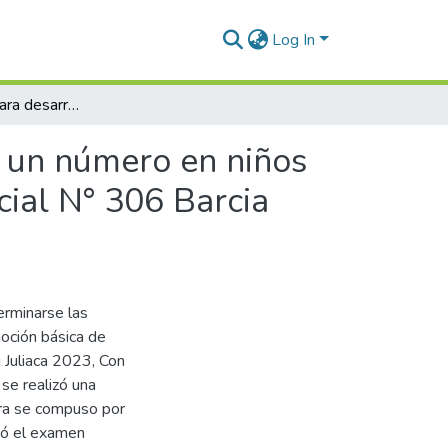
Log In
Juegos lúdicos para desarrollar la noción básica de un número en niños y niñas de cinco años de la Institución Educativa Inicial N° 306 Barcia Boniffati, Juliaca 2023
e un número en niños
icial N° 306 Barcia
terminarse las
noción básica de
i Juliaca 2023, Con
se realizó una
tra se compuso por
só el examen